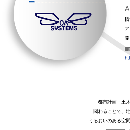
A
情
ア
開
ht
都市計画・土
関わることで、
うるおいのある空